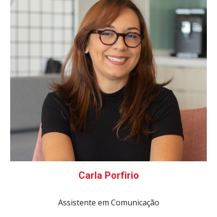
Carla Porfirio
A
ssistente em
Comunicação